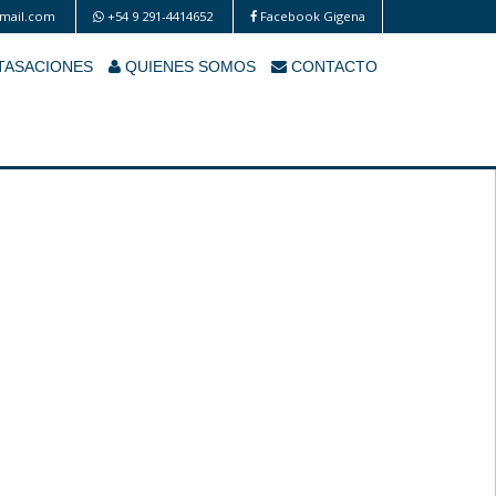
mail.com
+54 9 291-4414652
Facebook Gigena
TASACIONES
QUIENES SOMOS
CONTACTO