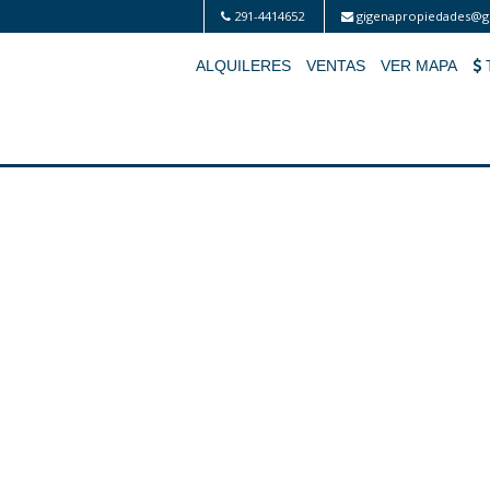
291-4414652
gigenapropiedades@g
ALQUILERES
VENTAS
VER MAPA