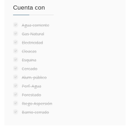
Cuenta con
Agua corriente
Gas Natural
Electricidad
Cloacas
Esquina
Cercado
Alum. público
Perf. Agua
Forestado
Riego Aspersión
Barrio cerrado